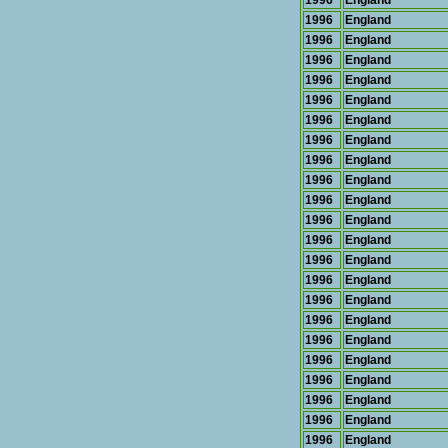
1996
England
1996
England
1996
England
1996
England
1996
England
1996
England
1996
England
1996
England
1996
England
1996
England
1996
England
1996
England
1996
England
1996
England
1996
England
1996
England
1996
England
1996
England
1996
England
1996
England
1996
England
1996
England
1996
England