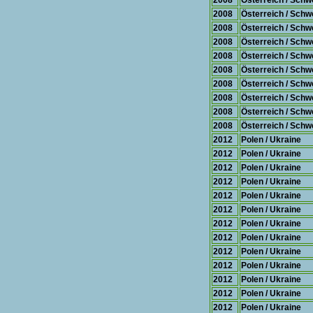
2008
Österreich / Schw
2008
Österreich / Schw
2008
Österreich / Schw
2008
Österreich / Schw
2008
Österreich / Schw
2008
Österreich / Schw
2008
Österreich / Schw
2008
Österreich / Schw
2008
Österreich / Schw
2008
Österreich / Schw
2012
Polen / Ukraine
2012
Polen / Ukraine
2012
Polen / Ukraine
2012
Polen / Ukraine
2012
Polen / Ukraine
2012
Polen / Ukraine
2012
Polen / Ukraine
2012
Polen / Ukraine
2012
Polen / Ukraine
2012
Polen / Ukraine
2012
Polen / Ukraine
2012
Polen / Ukraine
2012
Polen / Ukraine