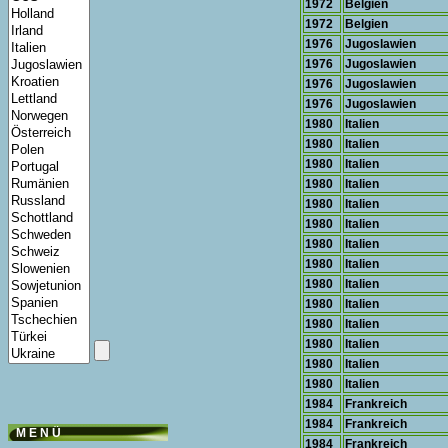
1972
Belgien
1972
Belgien
1976
Jugoslawien
1976
Jugoslawien
1976
Jugoslawien
1976
Jugoslawien
1980
Italien
1980
Italien
1980
Italien
1980
Italien
1980
Italien
1980
Italien
1980
Italien
1980
Italien
1980
Italien
1980
Italien
1980
Italien
1980
Italien
1980
Italien
1980
Italien
1984
Frankreich
1984
Frankreich
M E N Ü
1984
Frankreich