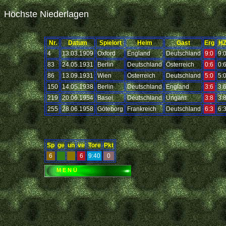
Höchste Niederlagen
Nr.
Datum
Spielort
Heim
Gast
Erg
H
4
13.03.1909
Oxford
England
Deutschland
9:0
9:
83
24.05.1931
Berlin
Deutschland
Österreich
0:6
0:
86
13.09.1931
Wien
Österreich
Deutschland
5:0
5:
150
14.05.1938
Berlin
Deutschland
England
3:6
3:
219
20.06.1954
Basel
Deutschland
Ungarn
3:8
3:
255
28.06.1958
Göteborg
Frankreich
Deutschland
6:3
6:
Sp
ge
un
ve
Tore
Pkt
6
6
9:40
0
M E N Ü