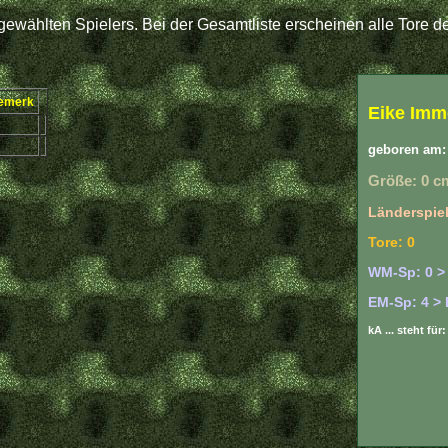
ewählten Spielers. Bei der Gesamtliste erscheinen alle Tore de
emerk
Eike Imm
geboren am: 
Größe: 0 c
Länderspiel
Tore: 0
WM-Sp: 0 >
EM-Sp: 4 > 
kA ... steht fü