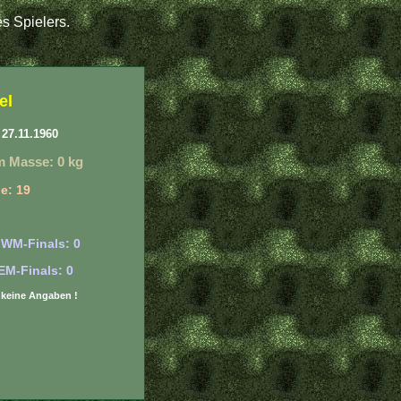
s Spielers.
el
27.11.1960
m Masse: 0 kg
e: 19
 WM-Finals: 0
EM-Finals: 0
r: keine Angaben !