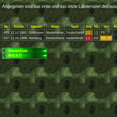
Angegeben sind das erste und das letzte Länderspiel des ausg
Nr.
Datum
Spielort
Heim
Gast
Erg
HZ
Art
B
455
11.10.1980
Eindhoven
Niederlande
Deutschland
1:1
1:1
FS
.
547
21.06.1988
Hamburg
Deutschland
Niederlande
1:2
0:0
EM_HF
.
Gesamtliste
M E N Ü