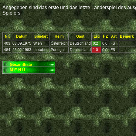
Angegeben sind das erste und das letzte Länderspiel des ausg
Spielers.
Nr.
Datum
Spielort
Heim
Gast
Erg
HZ
Art
Bemerk
403
03.09.1975
Wien
Österreich
Deutschland
0:2
0:0
FS
.
484
23.02.1983
Lissabon
Portugal
Deutschland
1:0
0:0
FS
.
Gesamtliste
M E N Ü