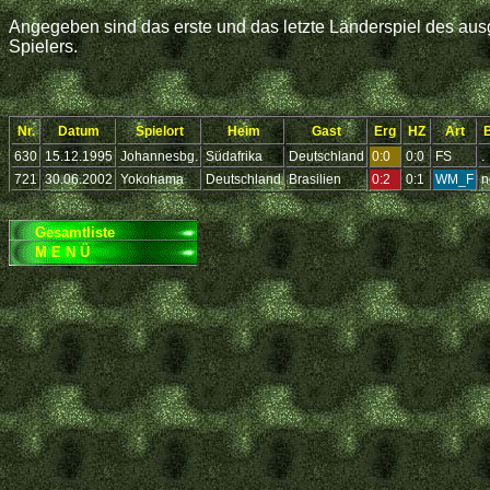
Angegeben sind das erste und das letzte Länderspiel des ausg
Spielers.
Nr.
Datum
Spielort
Heim
Gast
Erg
HZ
Art
630
15.12.1995
Johannesbg.
Südafrika
Deutschland
0:0
0:0
FS
.
721
30.06.2002
Yokohama
Deutschland
Brasilien
0:2
0:1
WM_F
n
Gesamtliste
M E N Ü