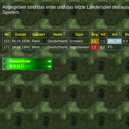
Angegeben sind das erste und das letzte Länderspiel des ausg
Spielers.
Nr.
Datum
Spielort
Heim
Gast
Erg
HZ
Art
B
151
04.06.1938
Paris
Deutschland
Schweiz
1:1
1:1
WM_VR
n.V.
171
14.04.1940
Wien
Deutschland
Jugoslawien
1:2
0:2
FS
.
Gesamtliste
M E N Ü