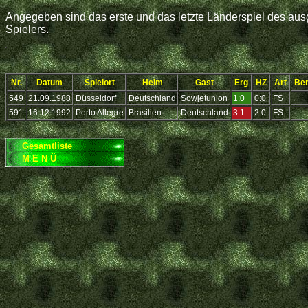
Angegeben sind das erste und das letzte Länderspiel des ausg
Spielers.
Nr.
Datum
Spielort
Heim
Gast
Erg
HZ
Art
Be
549
21.09.1988
Düsseldorf
Deutschland
Sowjetunion
1:0
0:0
FS
.
591
16.12.1992
Porto Allegre
Brasilien
Deutschland
3:1
2:0
FS
.
Gesamtliste
M E N Ü