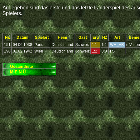
Angegeben sind das erste und das letzte Länderspiel des ausg
Spielers.
Nr.
Datum
Spielort
Heim
Gast
Erg
HZ
Art
Beme
151
04.06.1938
Paris
Deutschland
Schweiz
1:1
1:1
WM_VR
n.V. neu
190
01.02.1942
Wien
Deutschland
Schweiz
1:2
0:0
FS
.
Gesamtliste
M E N Ü