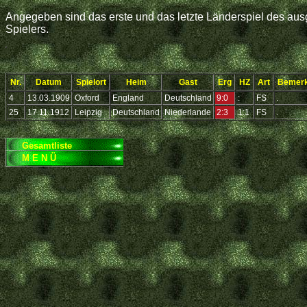
Angegeben sind das erste und das letzte Länderspiel des ausg
Spielers.
Nr.
Datum
Spielort
Heim
Gast
Erg
HZ
Art
Bemer
4
13.03.1909
Oxford
England
Deutschland
9:0
:
FS
.
25
17.11.1912
Leipzig
Deutschland
Niederlande
2:3
1:1
FS
.
Gesamtliste
M E N Ü