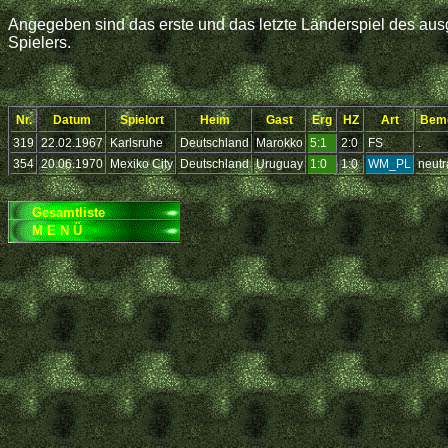
Angegeben sind das erste und das letzte Länderspiel des ausg
Spielers.
Nr.
Datum
Spielort
Heim
Gast
Erg
HZ
Art
Bem
319
22.02.1967
Karlsruhe
Deutschland
Marokko
5:1
2:0
FS
.
354
20.06.1970
Mexiko City
Deutschland
Uruguay
1:0
1:0
WM_PL
neutr
Gesamtliste
M E N Ü