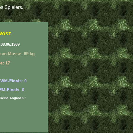
s Spielers.
Wosz
08.06.1969
 cm Masse: 69 kg
e: 17
 WM-Finals: 0
EM-Finals: 0
r: keine Angaben !