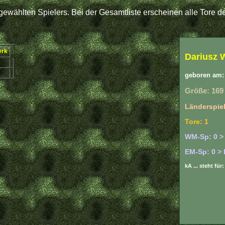
ewählten Spielers. Bei der Gesamtliste erscheinen alle Tore de
rk
Dariusz 
geboren am: 
Größe: 169
Länderspiel
Tore: 1
WM-Sp: 0 >
EM-Sp: 0 > 
kA ... steht fü