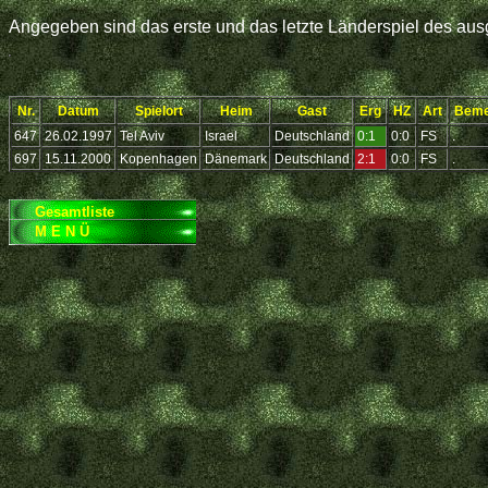
Angegeben sind das erste und das letzte Länderspiel des ausg
Nr.
Datum
Spielort
Heim
Gast
Erg
HZ
Art
Beme
647
26.02.1997
Tel Aviv
Israel
Deutschland
0:1
0:0
FS
.
697
15.11.2000
Kopenhagen
Dänemark
Deutschland
2:1
0:0
FS
.
Gesamtliste
M E N Ü