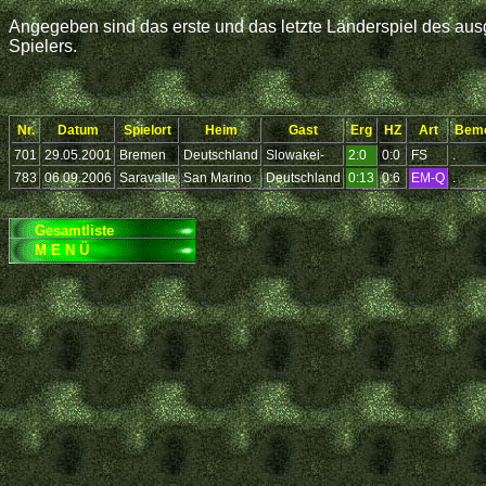
Angegeben sind das erste und das letzte Länderspiel des ausg
Spielers.
Nr.
Datum
Spielort
Heim
Gast
Erg
HZ
Art
Bem
701
29.05.2001
Bremen
Deutschland
Slowakei-
2:0
0:0
FS
.
783
06.09.2006
Saravalle
San Marino
Deutschland
0:13
0:6
EM-Q
.
Gesamtliste
M E N Ü