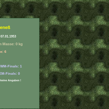
oeneß
07.01.1953
m Masse: 0 kg
e: 6
 WM-Finals: 1
EM-Finals: 0
r: keine Angaben !