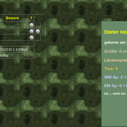
Bemerk
T
Dieter H
geboren am: 
0:0)(0:0) 1:4 Elfm.)
Größe: 0 c
eutral
Länderspiel
Tore: 4
WM-Sp: 2 >
EM-Sp: 0 > 
kA ... steht fü