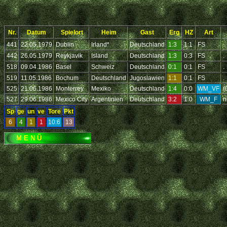
Nr.
Datum
Spielort
Heim
Gast
Erg
HZ
Art
441
22.05.1979
Dublin
Irland*
Deutschland
1:3
1:1
FS
.
442
26.05.1979
Reykjavik
Island
Deutschland
1:3
0:3
FS
.
518
09.04.1986
Basel
Schweiz
Deutschland
0:1
0:1
FS
.
519
11.05.1986
Bochum
Deutschland
Jugoslawien
1:1
0:1
FS
.
525
21.06.1986
Monterrey
Mexiko
Deutschland
1:4
0:0
WM_VF
(
527
29.06.1986
Mexico City
Argentinien
Deutschland
3:2
1:0
WM_F
n
Sp
ge
un
ve
Tore
Pkt
6
4
1
1
10:6
13
M E N Ü