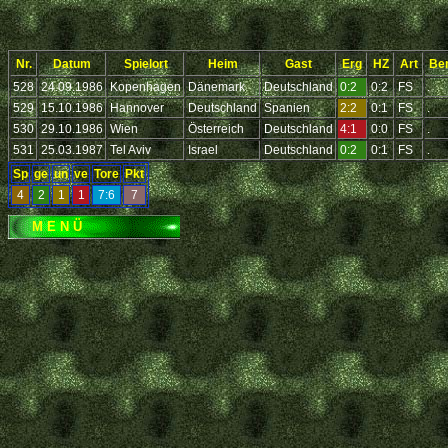
Nr.
Datum
Spielort
Heim
Gast
Erg
HZ
Art
Be
528
24.09.1986
Kopenhagen
Dänemark
Deutschland
0:2
0:2
FS
.
529
15.10.1986
Hannover
Deutschland
Spanien
2:2
0:1
FS
.
530
29.10.1986
Wien
Österreich
Deutschland
4:1
0:0
FS
.
531
25.03.1987
Tel Aviv
Israel
Deutschland
0:2
0:1
FS
.
Sp
ge
un
ve
Tore
Pkt
4
2
1
1
7:6
7
M E N Ü