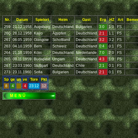
Nr.
Datum
Spielort
Heim
Gast
Erg
HZ
Art
Beme
259
21.12.1958
Augsburg
Deutschland
Bulgarien
3:0
1:0
FS
.
260
28.12.1958
Kairo
Ägypten
Deutschland
2:1
1:1
FS
.
261
06.05.1959
Glasgow
Schottland
Deutschland
3:2
3:2
FS
.
263
04.10.1959
Bern
Schweiz
Deutschland
0:4
0:1
FS
.
264
21.10.1959
Köln
Deutschland
Niederlande
7:0
2:0
FS
.
265
08.11.1959
Budapest
Ungarn
Deutschland
4:3
1:0
FS
.
267
23.03.1960
Stuttgart
Deutschland
Chile
2:1
0:1
FS
.
273
23.11.1960
Sofia
Bulgarien
Deutschland
2:1
0:1
FS
.
Sp
ge
un
ve
Tore
Pkt
8
4
4
23:12
12
M E N Ü