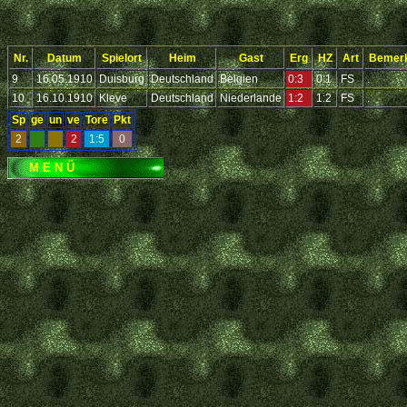
Nr.
Datum
Spielort
Heim
Gast
Erg
HZ
Art
Bemer
9
16.05.1910
Duisburg
Deutschland
Belgien
0:3
0:1
FS
.
10
16.10.1910
Kleve
Deutschland
Niederlande
1:2
1:2
FS
.
Sp
ge
un
ve
Tore
Pkt
2
2
1:5
0
M E N Ü