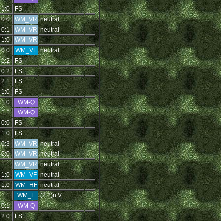
1:0
FS
.
0:0
WM_VR
neutral
0:1
WM_VR
neutral
1:0
WM_VR
.
0:0
WM_VF
neutral
1:2
FS
.
0:2
FS
.
2:1
FS
.
1:0
FS
.
1:0
WM-Q
.
1:1
WM-Q
.
0:0
FS
.
1:0
FS
.
0:3
WM_VR
neutral
0:0
WM_VR
neutral
1:1
WM_VR
neutral
1:0
WM_VF
neutral
1:0
WM_HF
neutral
1:1
WM_F
(2:2)n.V.
0:1
WM-Q
.
2:0
FS
.