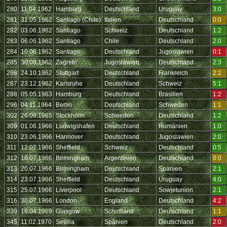
280
11.04.1962
Hamburg
Deutschland
Uruguay
3:0
281
31.05.1962
Santiago (Chile)
Italien
Deutschland
0:0
282
03.06.1962
Santiago
Schweiz
Deutschland
1:2
283
06.06.1962
Santiago
Chile
Deutschland
2:0
284
10.06.1962
Santiago
Deutschland
Jugoslawien
0:1
285
30.09.1962
Zagreb
Jugoslawien
Deutschland
2:3
286
24.10.1962
Stuttgart
Deutschland
Frankreich
2:2
287
23.12.1962
Karlsruhe
Deutschland
Schweiz
5:1
288
05.05.1963
Hamburg
Deutschland
Brasilien
1:2
296
04.11.1964
Berlin
Deutschland
Schweden
1:1
302
26.09.1965
Stockholm
Schweden
Deutschland
1:2
309
01.06.1966
Ludwigshafen
Deutschland
Rumänien
1:0
310
23.06.1966
Hannover
Deutschland
Jugoslawien
2:0
311
12.07.1966
Sheffield
Schweiz
Deutschland
0:5
312
16.07.1966
Birmingham
Argentinien
Deutschland
0:0
313
20.07.1966
Birmingham
Deutschland
Spanien
2:1
314
23.07.1966
Sheffield
Deutschland
Uruguay
4:0
315
25.07.1966
Liverpool
Deutschland
Sowjetunion
2:1
316
30.07.1966
London
England
Deutschland
4:2
339
16.04.1969
Glasgow
Schottland
Deutschland
1:1
345
11.02.1970
Sevilla
Spanien
Deutschland
2:0