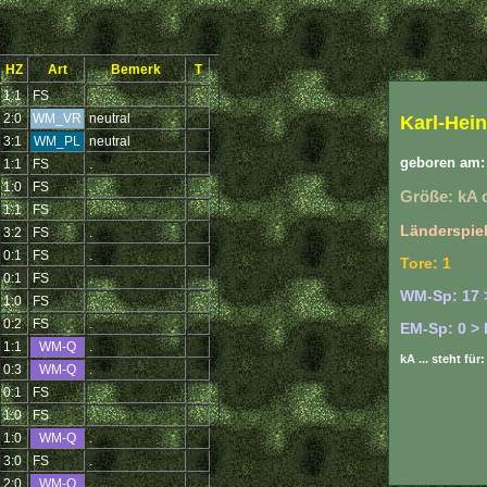
HZ
Art
Bemerk
T
1:1
FS
.
2:0
WM_VR
neutral
Karl-Hein
3:1
WM_PL
neutral
geboren am: 
1:1
FS
.
1:0
FS
.
Größe: kA 
1:1
FS
.
Länderspiel
3:2
FS
.
0:1
FS
.
Tore: 1
0:1
FS
.
WM-Sp: 17 
1:0
FS
.
0:2
FS
.
EM-Sp: 0 > 
1:1
WM-Q
.
kA ... steht fü
0:3
WM-Q
.
0:1
FS
.
1:0
FS
.
1:0
WM-Q
.
3:0
FS
.
2:0
WM-Q
.