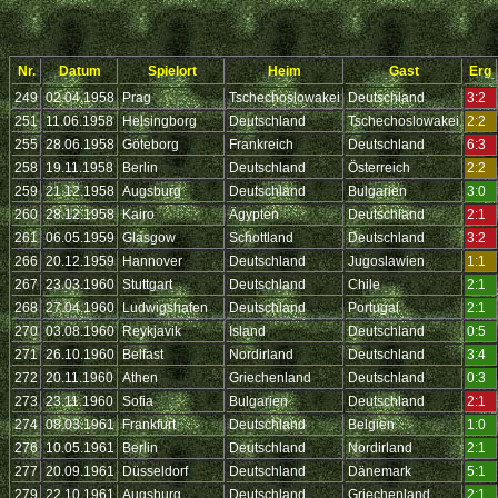
Nr.
Datum
Spielort
Heim
Gast
Erg
249
02.04.1958
Prag
Tschechoslowakei
Deutschland
3:2
251
11.06.1958
Helsingborg
Deutschland
Tschechoslowakei
2:2
255
28.06.1958
Göteborg
Frankreich
Deutschland
6:3
258
19.11.1958
Berlin
Deutschland
Österreich
2:2
259
21.12.1958
Augsburg
Deutschland
Bulgarien
3:0
260
28.12.1958
Kairo
Ägypten
Deutschland
2:1
261
06.05.1959
Glasgow
Schottland
Deutschland
3:2
266
20.12.1959
Hannover
Deutschland
Jugoslawien
1:1
267
23.03.1960
Stuttgart
Deutschland
Chile
2:1
268
27.04.1960
Ludwigshafen
Deutschland
Portugal
2:1
270
03.08.1960
Reykjavik
Island
Deutschland
0:5
271
26.10.1960
Belfast
Nordirland
Deutschland
3:4
272
20.11.1960
Athen
Griechenland
Deutschland
0:3
273
23.11.1960
Sofia
Bulgarien
Deutschland
2:1
274
08.03.1961
Frankfurt
Deutschland
Belgien
1:0
276
10.05.1961
Berlin
Deutschland
Nordirland
2:1
277
20.09.1961
Düsseldorf
Deutschland
Dänemark
5:1
279
22.10.1961
Augsburg
Deutschland
Griechenland
2:1