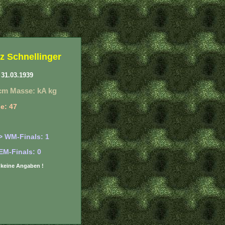
z Schnellinger
31.03.1939
cm Masse: kA kg
e: 47
> WM-Finals: 1
EM-Finals: 0
r: keine Angaben !