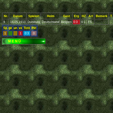
Nr.
Datum
Spielort
Heim
Gast
Erg
HZ
Art
Bemerk
T
9
16.05.1910
Duisburg
Deutschland
Belgien
0:3
0:1
FS
.
Sp
ge
un
ve
Tore
Pkt
1
1
0:3
0
M E N Ü