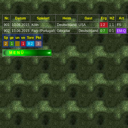
Nr.
Datum
Spielort
Heim
Gast
Erg
HZ
Art
901
10.06.2015
Köln
Deutschland
USA
1:2
1:1
FS
902
13.06.2015
Faro (Portugal)
Gibraltar
Deutschland
0:7
0:1
EM-Q
Sp
ge
un
ve
Tore
Pkt
2
1
1
8:2
3
M E N Ü