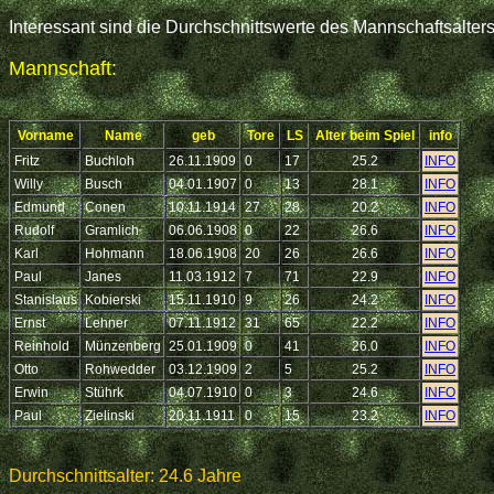
Interessant sind die Durchschnittswerte des Mannschaftsalter
Mannschaft:
Vorname
Name
geb
Tore
LS
Alter beim Spiel
info
Fritz
Buchloh
26.11.1909
0
17
25.2
INFO
Willy
Busch
04.01.1907
0
13
28.1
INFO
Edmund
Conen
10.11.1914
27
28
20.2
INFO
Rudolf
Gramlich
06.06.1908
0
22
26.6
INFO
Karl
Hohmann
18.06.1908
20
26
26.6
INFO
Paul
Janes
11.03.1912
7
71
22.9
INFO
Stanislaus
Kobierski
15.11.1910
9
26
24.2
INFO
Ernst
Lehner
07.11.1912
31
65
22.2
INFO
Reinhold
Münzenberg
25.01.1909
0
41
26.0
INFO
Otto
Rohwedder
03.12.1909
2
5
25.2
INFO
Erwin
Stührk
04.07.1910
0
3
24.6
INFO
Paul
Zielinski
20.11.1911
0
15
23.2
INFO
Durchschnittsalter: 24.6 Jahre