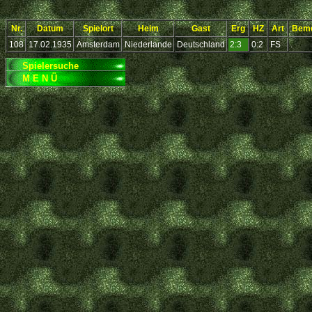
Nr.
Datum
Spielort
Heim
Gast
Erg
HZ
Art
Bem
108
17.02.1935
Amsterdam
Niederlande
Deutschland
2:3
0:2
FS
.
Spielersuche
M E N Ü