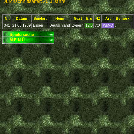
Durchschnittsalter: 26.3 Jahre
Nr.
Datum
Spielort
Heim
Gast
Erg
HZ
Art
Bemerk
341
21.05.1969
Essen
Deutschland
Zypern
12:0
7:0
WM-Q
.
Spielersuche
M E N Ü