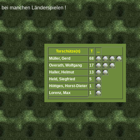
s bei manchen Länderspielen !
Torschütze(n)
T
...
Müller, Gerd
68
Overath, Wolfgang
17
Haller, Helmut
13
Held, Siegfried
5
Höttges, Horst-Dieter
1
Lorenz, Max
1