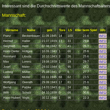
Interessant sind die Durchschnittswerte des Mannschaftsalter
Mannschaft:
Vorname
Name
geb
Tore
LS
Alter beim Spiel
info
Franz
Beckenbauer
11.09.1945
14
103
23.6
INFO
Helmut
Haller
21.07.1939
13
33
29.8
INFO
Siegfried
Held
07.08.1942
5
41
26.7
INFO
Horst-Dieter
Höttges
10.09.1943
1
66
25.6
INFO
Reinhard
Libuda
10.10.1943
3
26
25.6
INFO
Max
Lorenz
19.08.1939
1
19
29.7
INFO
Josef
Maier
28.02.1944
0
95
25.2
INFO
Ludwig
Müller
25.08.1941
0
6
27.7
INFO
Gerd
Müller
03.11.1945
68
62
23.5
INFO
Wolfgang
Overath
29.09.1943
17
81
25.6
INFO
Bernd
Patzke
14.03.1943
0
24
26.1
INFO
Willi
Schulz
04.10.1938
0
66
30.6
INFO
Hans-Hubert
Vogts
30.12.1946
1
96
22.3
INFO