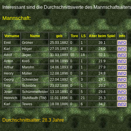
Interessant sind die Durchschnittswerte des Mannschaftsalter
Mannschaft:
Vorname
Name
geb
Tore
LS
Alter beim Spiel
info
Emil
Gröner
25.03.1882
0
1
39.1
INFO
Karl
Höger
27.05.1897
0
4
24.0
INFO
Adolf
Jäger
31.03.1889
10
18
32.1
INFO
Anton
Kreß
08.06.1899
0
1
21.9
INFO
Arthur
Marohn
14.06.1893
0
1
27.9
INFO
Henry
Müller
12.08.1896
0
9
24.8
INFO
Georg
Schneider
22.04.1892
0
3
29.1
INFO
Fritz
Schnürle
23.02.1898
0
1
23.2
INFO
Josef
Schümmelfelder
13.10.1891
0
5
29.6
INFO
Heinrich
Stuhlfauth (TW)
11.01.1896
0
21
25.3
INFO
Karl
Tewes
18.08.1886
0
6
34.7
INFO
Durchschnittsalter: 28.3 Jahre