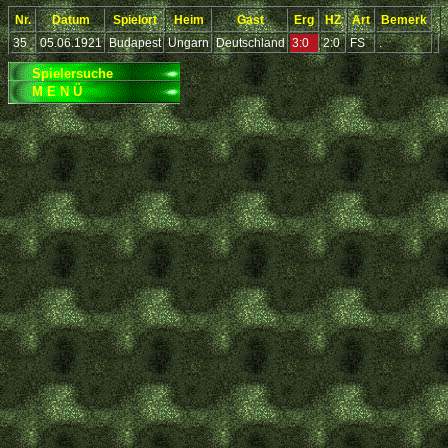
Nr.
Datum
Spielort
Heim
Gast
Erg
HZ
Art
Bemerk
35
05.06.1921
Budapest
Ungarn
Deutschland
3:0
2:0
FS
.
Spielersuche
M E N Ü