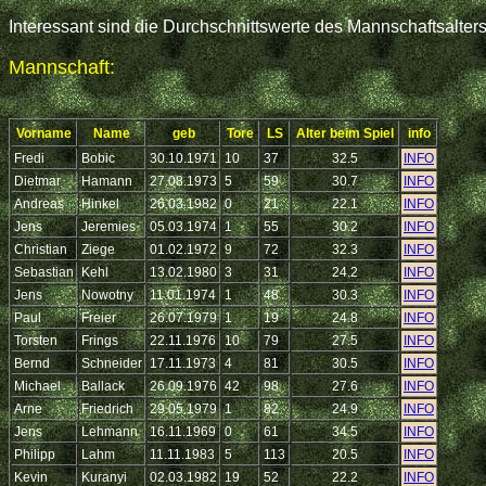
Interessant sind die Durchschnittswerte des Mannschaftsalter
Mannschaft:
Vorname
Name
geb
Tore
LS
Alter beim Spiel
info
Fredi
Bobic
30.10.1971
10
37
32.5
INFO
Dietmar
Hamann
27.08.1973
5
59
30.7
INFO
Andreas
Hinkel
26.03.1982
0
21
22.1
INFO
Jens
Jeremies
05.03.1974
1
55
30.2
INFO
Christian
Ziege
01.02.1972
9
72
32.3
INFO
Sebastian
Kehl
13.02.1980
3
31
24.2
INFO
Jens
Nowotny
11.01.1974
1
48
30.3
INFO
Paul
Freier
26.07.1979
1
19
24.8
INFO
Torsten
Frings
22.11.1976
10
79
27.5
INFO
Bernd
Schneider
17.11.1973
4
81
30.5
INFO
Michael
Ballack
26.09.1976
42
98
27.6
INFO
Arne
Friedrich
29.05.1979
1
82
24.9
INFO
Jens
Lehmann
16.11.1969
0
61
34.5
INFO
Philipp
Lahm
11.11.1983
5
113
20.5
INFO
Kevin
Kuranyi
02.03.1982
19
52
22.2
INFO