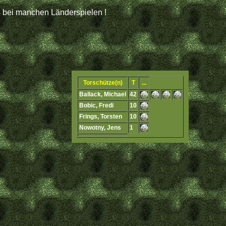
s bei manchen Länderspielen !
Torschütze(n)
T
...
Ballack, Michael
42
Bobic, Fredi
10
Frings, Torsten
10
Nowotny, Jens
1