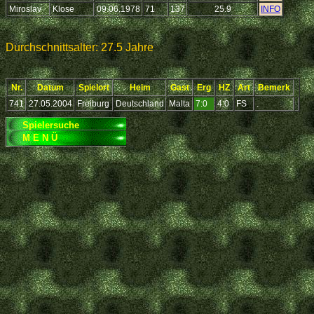
Miroslav
Klose
09.06.1978
71
137
25.9
INFO
Durchschnittsalter: 27.5 Jahre
Nr.
Datum
Spielort
Heim
Gast
Erg
HZ
Art
Bemerk
741
27.05.2004
Freiburg
Deutschland
Malta
7:0
4:0
FS
.
Spielersuche
M E N Ü