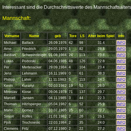
Interessant sind die Durchschnittswerte des Mannschaftsalter
Mannschaft:
Vorname
Name
geb
Tore
LS
Alter beim Spiel
info
Michael
Ballack
26.09.1976
42
98
31.4
INFO
Arne
Friedrich
29.05.1979
1
82
28.8
INFO
Bastian
Schweinsteiger
01.08.1984
24
113
23.6
INFO
Lukas
Podolski
04.06.1985
48
126
22.8
INFO
Per
Mertesacker
29.09.1984
4
104
23.4
INFO
Jens
Lehmann
16.11.1969
0
61
38.3
INFO
Philipp
Lahm
11.11.1983
5
113
24.3
INFO
Kevin
Kuranyi
02.03.1982
19
52
26.0
INFO
Miroslav
Klose
09.06.1978
71
137
29.7
INFO
Marcell
Jansen
04.11.1985
3
44
22.3
INFO
Thomas
Hitzlsperger
05.04.1982
6
52
25.9
INFO
Mario
Gomez
10.07.1985
25
60
22.7
INFO
Simon
Rolfes
21.01.1982
2
26
26.1
INFO
Pjotr
Trochowski
22.03.1984
2
35
24.0
INFO
Clemens
Fritz
07.12.1980
2
22
27.2
INFO