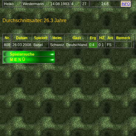
Heiko
Westermann
14.08.1983
4
27
24.6
INFO
Durchschnittsalter: 26.3 Jahre
Nr.
Datum
Spielort
Heim
Gast
Erg
HZ
Art
Bemerk
800
26.03.2008
Basel
Schweiz
Deutschland
0:4
0:1
FS
.
Spielersuche
M E N Ü