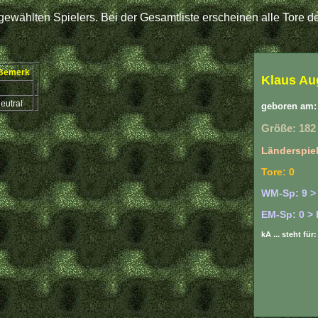
ewählten Spielers. Bei der Gesamtliste erscheinen alle Tore de
Bemerk
Klaus Au
eutral
geboren am: 
Größe: 182
Länderspiel
Tore: 0
WM-Sp: 9 >
EM-Sp: 0 > 
kA ... steht fü