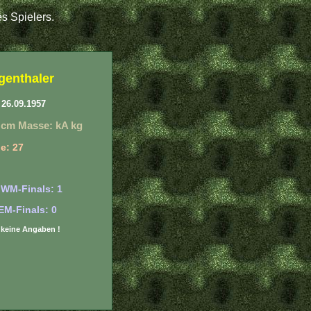
s Spielers.
genthaler
26.09.1957
 cm Masse: kA kg
e: 27
 WM-Finals: 1
EM-Finals: 0
r: keine Angaben !