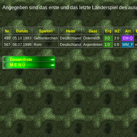
Angegeben sind das erste und das letzte Länderspiel des ausg
Nr.
Datum
Spielort
Heim
Gast
Erg
HZ
Art
490
05.10.1983
Gelsenkirchen
Deutschland
Österreich
3:0
3:0
EM-Q
.
567
08.07.1990
Rom
Deutschland
Argentinien
1:0
0:0
WM_F
n
Gesamtliste
M E N Ü