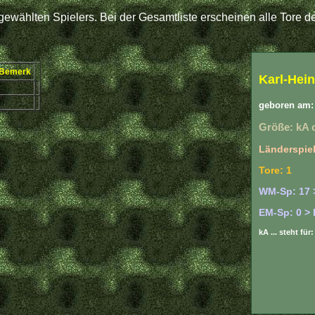
ewählten Spielers. Bei der Gesamtliste erscheinen alle Tore de
Bemerk
Karl-Hein
geboren am: 
Größe: kA 
Länderspiel
Tore: 1
WM-Sp: 17 
EM-Sp: 0 > 
kA ... steht fü