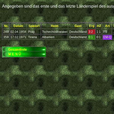
Angegeben sind das erste und das letzte Länderspiel des ausg
Nr.
Datum
Spielort
Heim
Gast
Erg
HZ
Art
249
02.04.1958
Prag
Tschechoslowakei
Deutschland
3:2
1:1
FS
.
359
17.02.1971
Tirana
Albanien
Deutschland
0:1
0:1
EM-Q
.
Gesamtliste
M E N Ü