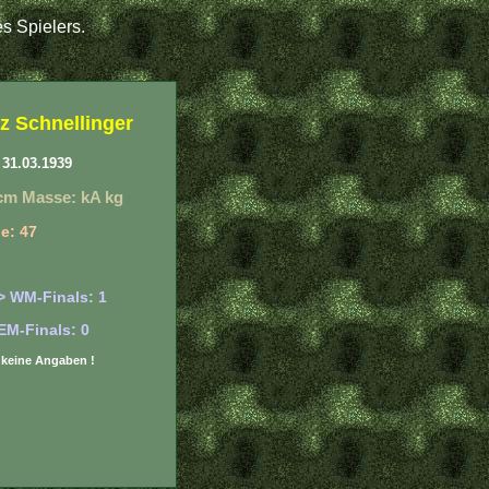
s Spielers.
z Schnellinger
31.03.1939
cm Masse: kA kg
e: 47
> WM-Finals: 1
EM-Finals: 0
r: keine Angaben !